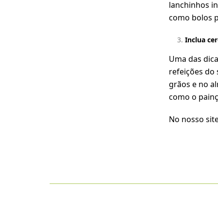
lanchinhos i
como bolos p
Inclua ce
Uma das dicas
refeições do
grãos e no a
como o
pain
No nosso site