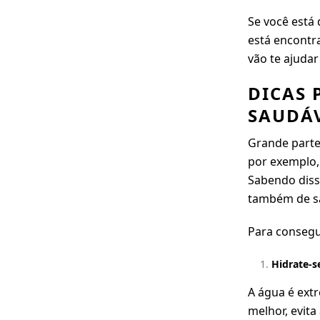
Se você está
está encontra
vão te ajudar
DICAS 
SAUDÁV
Grande parte
por exemplo,
Sabendo diss
também de s
Para consegui
Hidrate-
A
água é ext
melhor, evita