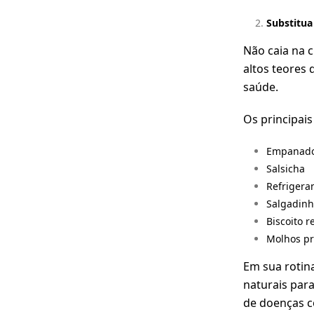
Substitua
Não caia na 
altos teores 
saúde.
Os principai
Empanad
Salsicha
Refrigera
Salgadinh
Biscoito 
Molhos pr
Em sua rotin
naturais
para
de doenças 