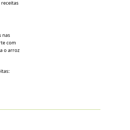
 receitas
s nas
rte com
a o arroz
itas: