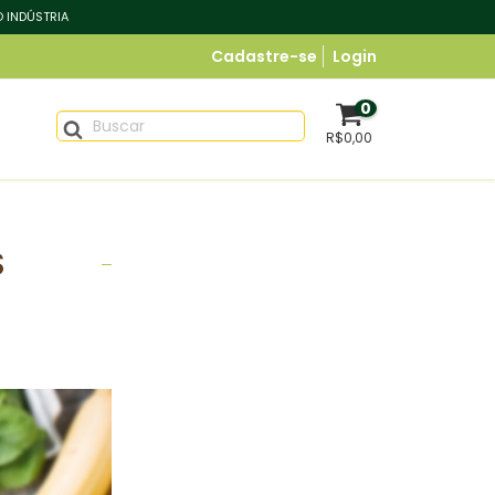
O INDÚSTRIA
Cadastre-se
Login
0
R$0,00
S