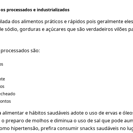
 os processados e industrializados
cilada dos alimentos práticos e rápidos pois geralmente el
de sódio, gorduras e açúcares que são verdadeiros vilões p
s processados são:
os
nte
os
recheado
ontos
a alimentar e hábitos saudáveis adote o uso de ervas e
óleo
 o preparo de molhos e diminua
o uso de sal que pode aum
como hipertensão
, prefira consumir
snacks saudávei
s no lu