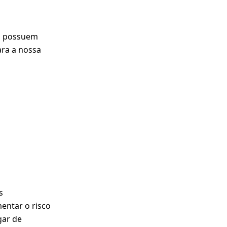
es possuem
ara a nossa
s
entar o risco
gar de