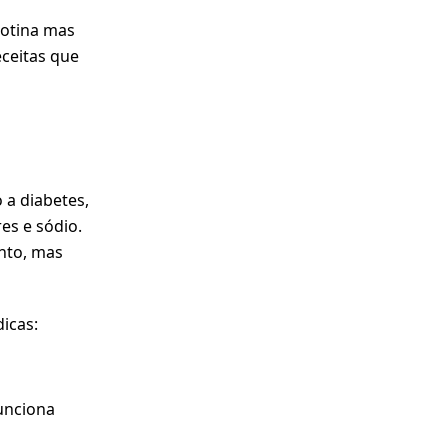
rotina mas
eceitas que
 a diabetes,
es e sódio
.
nto, mas
icas:
funciona