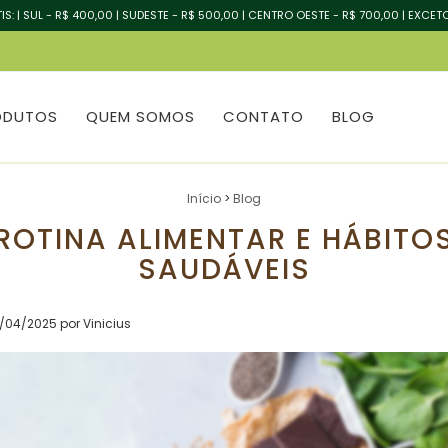
IS: | SUL - R$ 400,00 | SUDESTE - R$ 500,00 | CENTRO OESTE - R$ 700,00 | EXCET
ODUTOS
QUEM SOMOS
CONTATO
BLOG
Início
>
Blog
ROTINA ALIMENTAR E HÁBITO
SAUDÁVEIS
/04/2025 por Vinicius