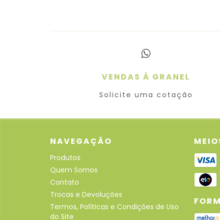
VENDAS À GRANEL
Solicite uma cotação
NAVEGAÇÃO
MEIO
Produtos
Quem Somos
Contato
Trocas e Devoluções
FORM
Termos, Políticas e Condições de Uso
do Site