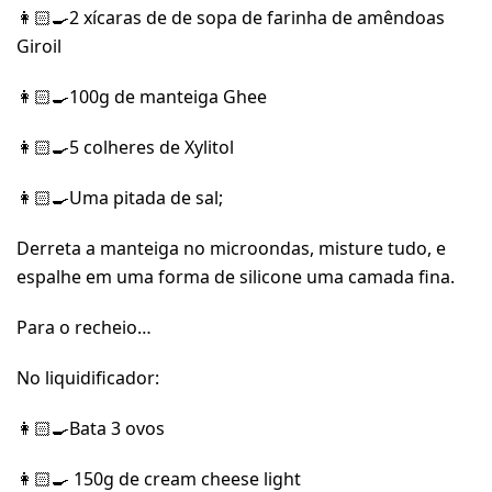
👩🏻‍🍳2 xícaras de de sopa de farinha de amêndoas
Giroil
👩🏻‍🍳100g de manteiga Ghee
👩🏻‍🍳5 colheres de Xylitol
👩🏻‍🍳Uma pitada de sal;
Derreta a manteiga no microondas, misture tudo, e
espalhe em uma forma de silicone uma camada fina.
Para o recheio…
No liquidificador:
👩🏻‍🍳Bata 3 ovos
👩🏻‍🍳 150g de cream cheese light