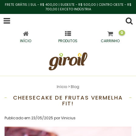
FRETE GRÁTIS: | SUL - R$ 400,00 | SUDESTE - R$ 500,00 | CENTRO OESTE - R$
700,00 | EXCETO INDÚSTRIA
0
INÍCIO
PRODUTOS
CARRINHO
Início
>
Blog
CHEESECAKE DE FRUTAS VERMELHA
FIT!
Publicado em 23/05/2025 por Vinicius