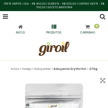
FRETE GRÁTIS: | SUL - R$ 400,00 | SUDESTE - R$ 500,00 | CENTRO OESTE - R$
700,00 | EXCETO INDÚSTRIA
0
INÍCIO
PRODUTOS
CARRINHO
Início
>
Varejo
>
Adoçantes
>
Adoçante Erythritol - 270g