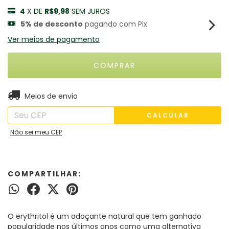
4
X DE
R$9,98
SEM JUROS
5% de desconto
pagando com Pix
Ver meios de pagamento
ALTERAR CEP
Entregas para o CEP:
Meios de envio
CALCULAR
Não sei meu CEP
COMPARTILHAR:
O erythritol é um adoçante natural que tem ganhado
popularidade nos últimos anos como uma alternativa