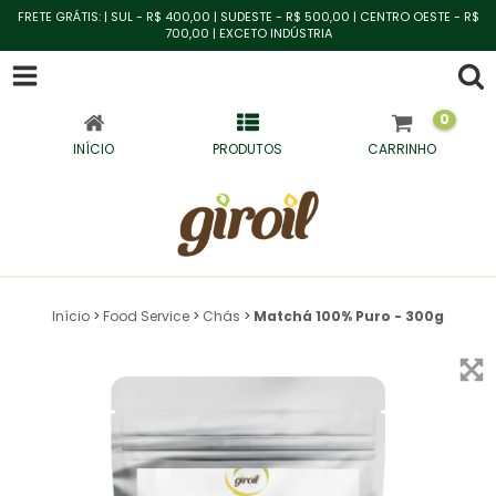
FRETE GRÁTIS: | SUL - R$ 400,00 | SUDESTE - R$ 500,00 | CENTRO OESTE - R$
700,00 | EXCETO INDÚSTRIA
0
INÍCIO
PRODUTOS
CARRINHO
Início
>
Food Service
>
Chás
>
Matchá 100% Puro - 300g