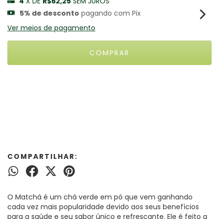
4
X DE
R$62,25
SEM JUROS
5% de desconto
pagando com Pix
Ver meios de pagamento
Meios de envio
ALTERAR CEP
Entregas para o CEP:
CALCULAR
COMPARTILHAR:
O Matchá é um chá verde em pó que vem ganhando
cada vez mais popularidade devido aos seus benefícios
para a saúde e seu sabor único e refrescante. Ele é feito a