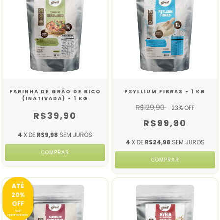
FARINHA DE GRÃO DE BICO
PSYLLIUM FIBRAS - 1 KG
(INATIVADA) - 1 KG
R$129,90
23
% OFF
R$39,90
R$99,90
4
X DE
R$9,98
SEM JUROS
4
X DE
R$24,98
SEM JUROS
ATÉ
20%
OFF
em
quantidade