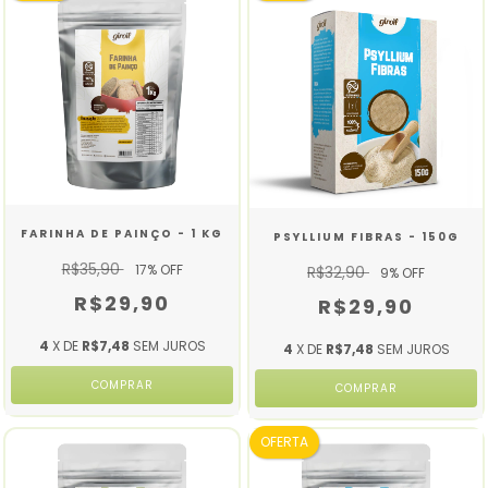
FARINHA DE PAINÇO - 1 KG
PSYLLIUM FIBRAS - 150G
R$35,90
17
% OFF
R$32,90
9
% OFF
R$29,90
R$29,90
4
X DE
R$7,48
SEM JUROS
4
X DE
R$7,48
SEM JUROS
OFERTA